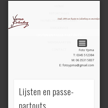
HOME
Fo
REPORTAGES
Yp
HUWELIJKSREPORTAGES
VAKSERVICE
LIJSTEN EN PASSE-PARTOUTS
WENSKAARTEN
CONTACT
Foto Ypma
T: 0345 512384
M: 06 3531 5837
E: fotoypma@gmail.com
Lijsten en passe-
partouts